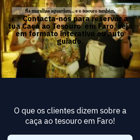
As muralhas aguardam… e o tesouro também.
👉
Contacta-nos para reservar a
tua Caça ao Tesouro em Faro, seja
em formato interativo ou auto
guiado.
TESTIMONIALS
O que os clientes dizem sobre a
caça ao tesouro em Faro!