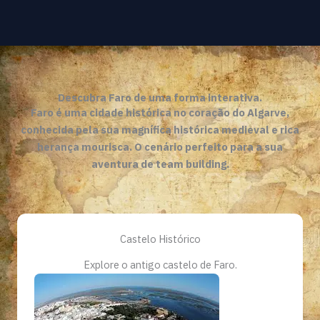
Descubra Faro de uma forma interativa.
Faro é uma cidade histórica no coração do Algarve,
conhecida pela sua magnífica histórica medieval e rica
herança mourisca. O cenário perfeito para a sua
aventura de team building.
Castelo Histórico
Explore o antigo castelo de Faro.