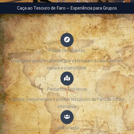
Caça ao Tesouro de Faro – Experiência para Grupos
Pistas Desafiantes
Enigmas e quebra-cabeças que estimulam o raciocínio em
equipa e criatividade.
Percursos Históricos
Explore monumentos e pontos históricos de Faro de forma
interativa.
Colaboração