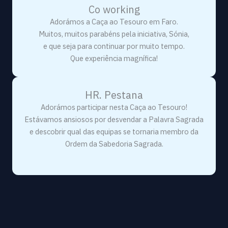
Co working
Adorámos a Caça ao Tesouro em Faro.
Muitos, muitos parabéns pela iniciativa, Sónia,
e que seja para continuar por muito tempo.
Que experiência magnífica!
HR. Pestana
Adorámos participar nesta Caça ao Tesouro!
Estávamos ansiosos por desvendar a Palavra Sagrada
e descobrir qual das equipas se tornaria membro da
Ordem da Sabedoria Sagrada.